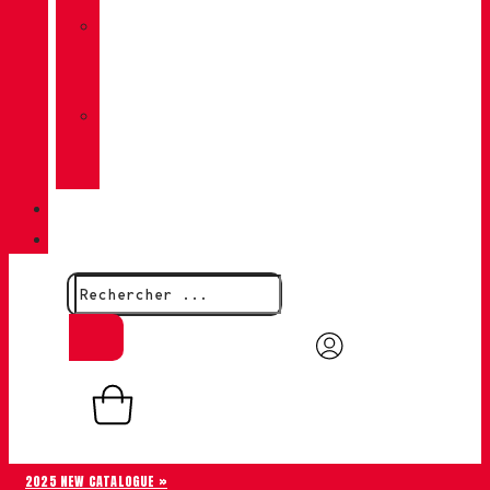
»
CHIRUCA
CHAUSSETTES
»
CHIRUCA®
CUIRS
QUALITÉ
CONTACT
0,00
€
0
Panier
2025 NEW CATALOGUE »