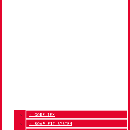
» GORE-TEX
» BOA® FIT SYSTEM