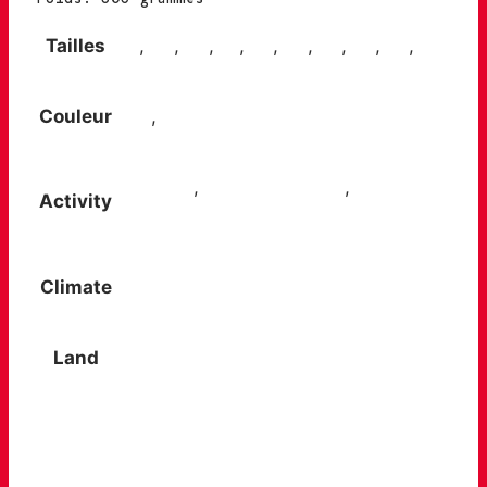
Tailles
38
,
39
,
40
,
41
,
42
,
43
,
44
,
45
,
46
,
47
Couleur
Gris
,
Rouge
Day trips
,
Multi-day hiking
,
Walks in
Activity
the countryside
Climate
All year round
Land
Easy, dry paths