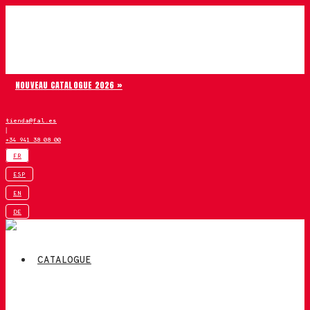
Aller au contenu
Chiruca
NOUVEAU CATALOGUE 2026 »
tienda@fal.es
|
+34 941 38 08 00
FR
ESP
EN
DE
CATALOGUE