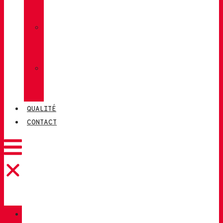
LUG
»
CHIRUCA
CHAUSSETTES
»
CHIRUCA®
CUIRS
QUALITÉ
CONTACT
CATALOGUE