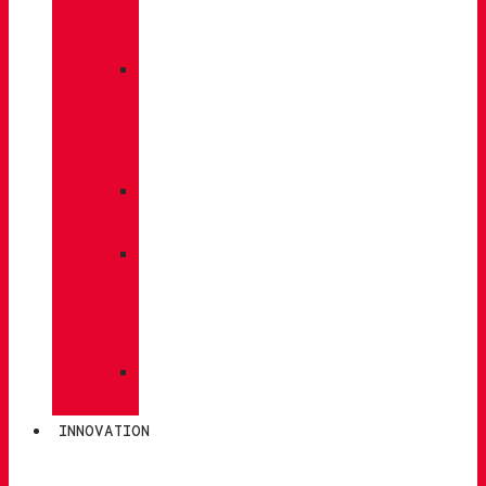
À
DOS
»
ENTRETIEN
DES
CHAUSSURES
»
SEMELLES
»
BÂTONS
DE
MARCHE
»
CHAUSSETTES
INNOVATION