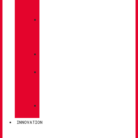
À
DOS
»
ENTRETIEN
DES
CHAUSSURES
»
SEMELLES
»
BÂTONS
DE
MARCHE
»
CHAUSSETTES
INNOVATION