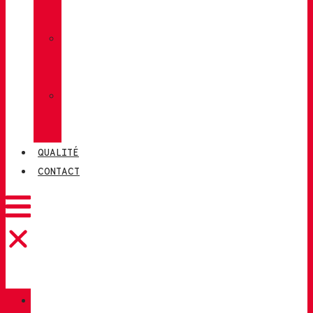
LUG
»
CHIRUCA
CHAUSSETTES
»
CHIRUCA®
CUIRS
QUALITÉ
CONTACT
CATALOGUE