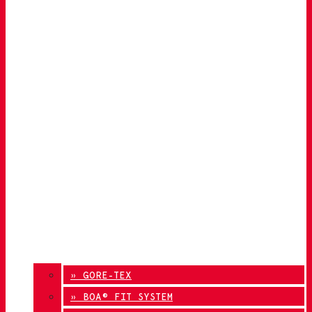
» GORE-TEX
» BOA® FIT SYSTEM