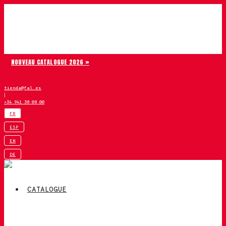
Aller au contenu
Chiruca
NOUVEAU CATALOGUE 2026 »
tienda@fal.es
|
+34 941 38 08 00
FR
ESP
EN
DE
CATALOGUE