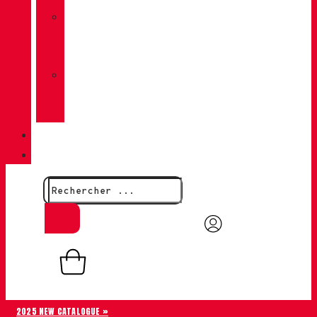
»
CHIRUCA
CHAUSSETTES
»
CHIRUCA®
CUIRS
QUALITÉ
CONTACT
0,00
€
0
Panier
2025 NEW CATALOGUE »