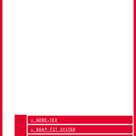
» GORE-TEX
» BOA® FIT SYSTEM