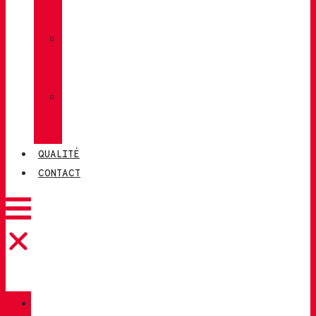
LUG
»
CHIRUCA
CHAUSSETTES
»
CHIRUCA®
CUIRS
QUALITÉ
CONTACT
CATALOGUE