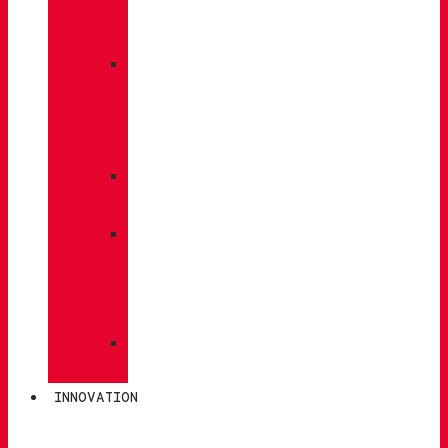
À
DOS
»
ENTRETIEN
DES
CHAUSSURES
»
SEMELLES
»
BÂTONS
DE
MARCHE
»
CHAUSSETTES
INNOVATION