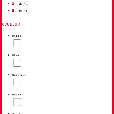
45
45
11
46
46
11
COULEUR
Beige
Bleu
Bordeaux
Brown
Coral