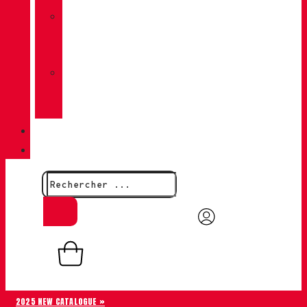
»
CHIRUCA
CHAUSSETTES
»
CHIRUCA®
CUIRS
QUALITÉ
CONTACT
0,00
€
0
Panier
2025 NEW CATALOGUE »