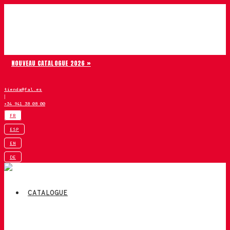
Aller au contenu
Chiruca
NOUVEAU CATALOGUE 2026 »
tienda@fal.es
|
+34 941 38 08 00
FR
ESP
EN
DE
CATALOGUE