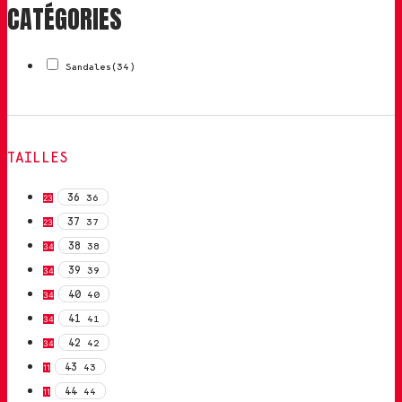
CATÉGORIES
Sandales
(34)
TAILLES
36
36
23
37
37
23
38
38
34
39
39
34
40
40
34
41
41
34
42
42
34
43
43
11
44
44
11