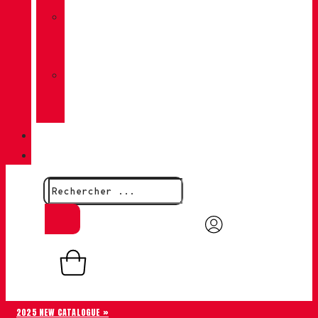
»
CHIRUCA
CHAUSSETTES
»
CHIRUCA®
CUIRS
QUALITÉ
CONTACT
0,00
€
0
Panier
2025 NEW CATALOGUE »