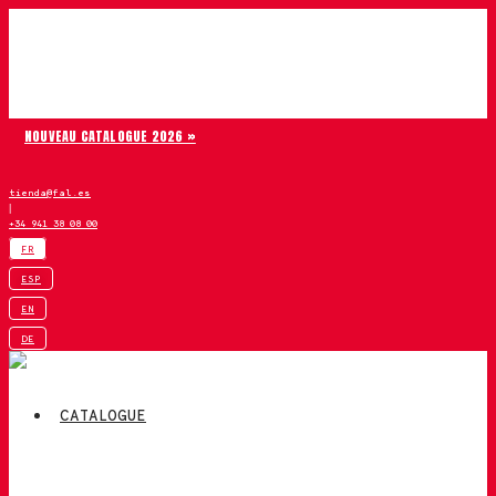
Aller au contenu
Chiruca
NOUVEAU CATALOGUE 2026 »
tienda@fal.es
|
+34 941 38 08 00
FR
ESP
EN
DE
CATALOGUE