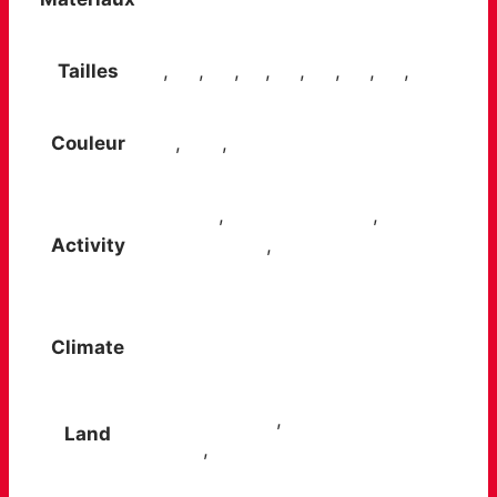
Tailles
38
,
39
,
40
,
41
,
42
,
43
,
44
,
45
,
46
Couleur
Gris
,
Noir
,
Rouge
Day trips
,
Multi-day hiking
,
Trips
Activity
and getaways
,
Walks in the
countryside
Climate
All year round
Easy, dry paths
,
Mud or wet
Land
ground
,
Woodlands and wet trails