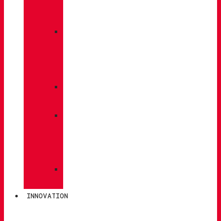
À
DOS
»
ENTRETIEN
DES
CHAUSSURES
»
SEMELLES
»
BÂTONS
DE
MARCHE
»
CHAUSSETTES
INNOVATION