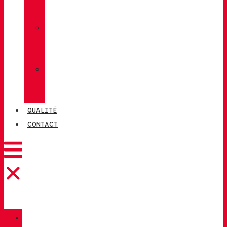
LUG
»
CHIRUCA
CHAUSSETTES
»
CHIRUCA®
CUIRS
QUALITÉ
CONTACT
CATALOGUE