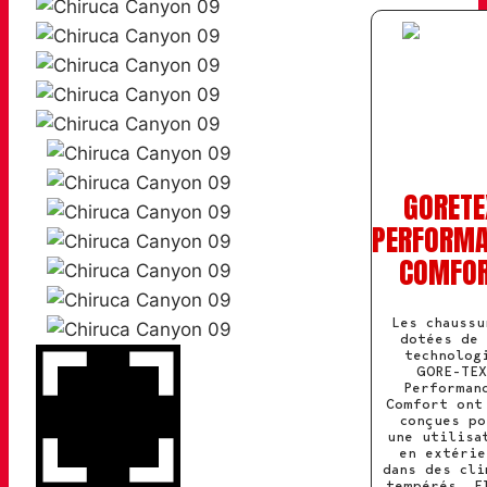
GORETE
PERFORM
COMFO
Les chaussu
dotées de 
technolog
GORE-TEX
Performan
Comfort ont
conçues po
une utilisa
en extérie
dans des cli
tempérés. E