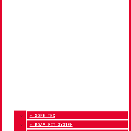
» GORE-TEX
» BOA® FIT SYSTEM