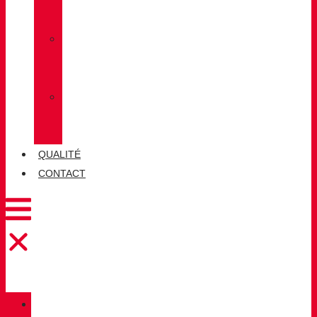
LUG
»
CHIRUCA
CHAUSSETTES
»
CHIRUCA®
CUIRS
QUALITÉ
CONTACT
CATALOGUE