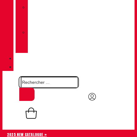
»
CHIRUCA
CHAUSSETTES
»
CHIRUCA®
CUIRS
QUALITÉ
CONTACT
0,00
€
Panier
0
2025 NEW CATALOGUE »