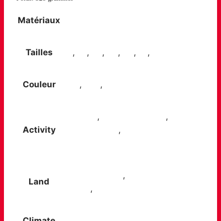
Matériaux
Gore-Tex
Tailles
36
,
37
,
38
,
39
,
40
,
41
,
42
Couleur
Bleu
,
Gris
,
Rose
Day trips
,
Multi-day hiking
,
Trips
Activity
and getaways
,
Walks in the
countryside
Easy, dry paths
,
Mud or wet
Land
ground
,
Woodlands and wet trails
Climate
All year round