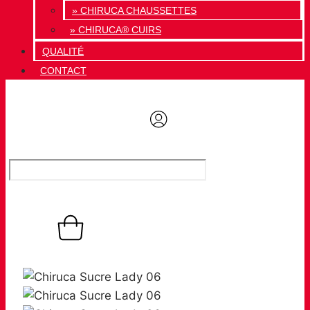
» CHIRUCA CHAUSSETTES
» CHIRUCA® CUIRS
QUALITÉ
CONTACT
0,00
€
Panier
0