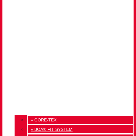
» GORE-TEX
» BOA® FIT SYSTEM