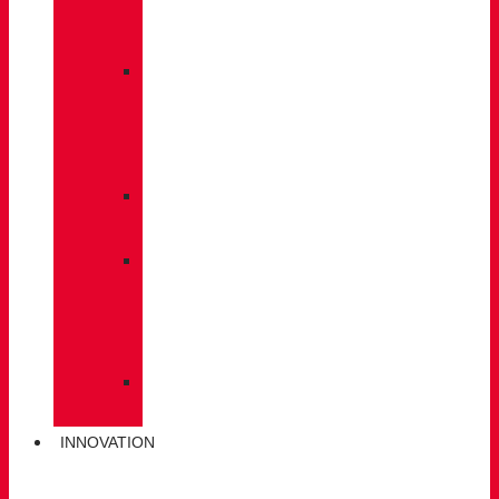
À
DOS
»
ENTRETIEN
DES
CHAUSSURES
»
SEMELLES
»
BÂTONS
DE
MARCHE
»
CHAUSSETTES
INNOVATION