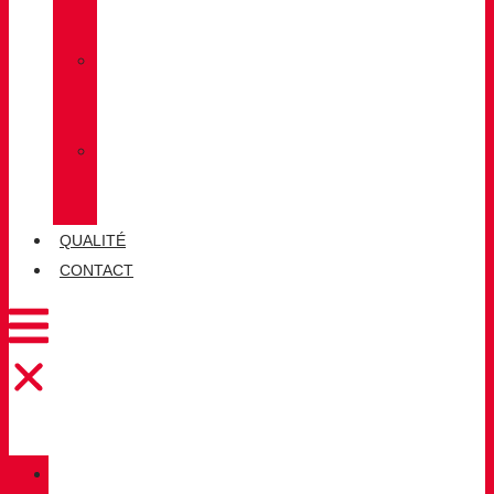
LUG
»
CHIRUCA
CHAUSSETTES
»
CHIRUCA®
CUIRS
QUALITÉ
CONTACT
CATALOGUE