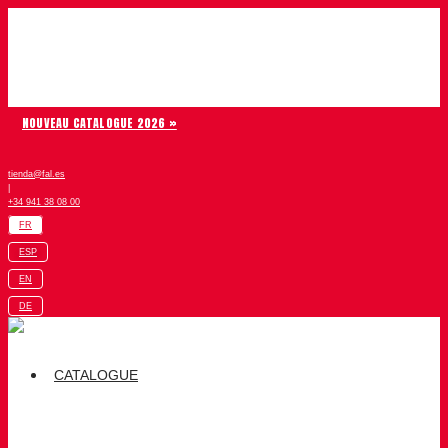
Aller au contenu
Chiruca
NOUVEAU CATALOGUE 2026 »
tienda@fal.es
|
+34 941 38 08 00
FR
ESP
EN
DE
CATALOGUE