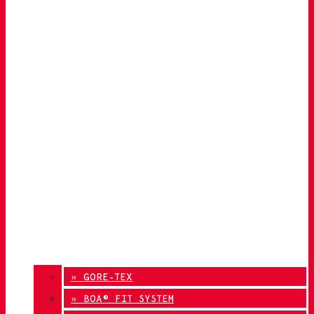
» GORE-TEX
» BOA® FIT SYSTEM