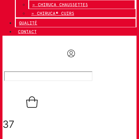
» CHIRUCA CHAUSSETTES
» CHIRUCA® CUIRS
QUALITÉ
CONTACT
0,00
€
0
Panier
37