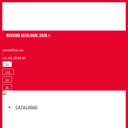
Aller au contenu
Chiruca
NOUVEAU CATALOGUE 2026 »
tienda@fal.es
|
+34 941 38 08 00
FR
ESP
EN
DE
CATALOGUE