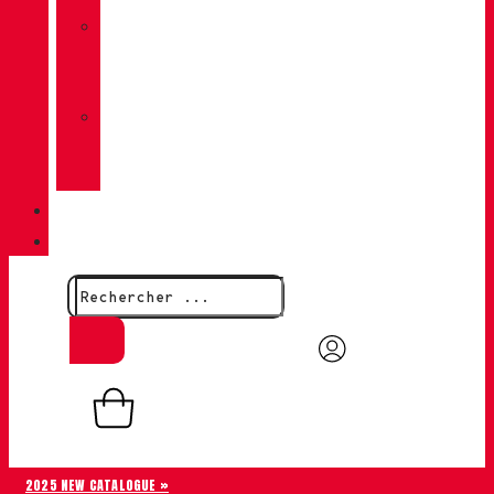
»
CHIRUCA
CHAUSSETTES
»
CHIRUCA®
CUIRS
QUALITÉ
CONTACT
0,00
€
0
Panier
2025 NEW CATALOGUE »