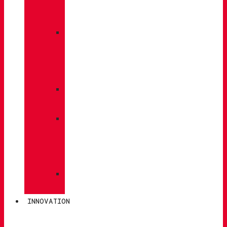
À
DOS
»
ENTRETIEN
DES
CHAUSSURES
»
SEMELLES
»
BÂTONS
DE
MARCHE
»
CHAUSSETTES
INNOVATION