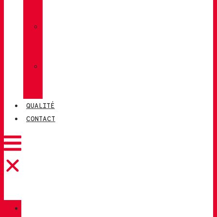
LUG
»
CHIRUCA
CHAUSSETTES
»
CHIRUCA®
CUIRS
QUALITÉ
CONTACT
CATALOGUE