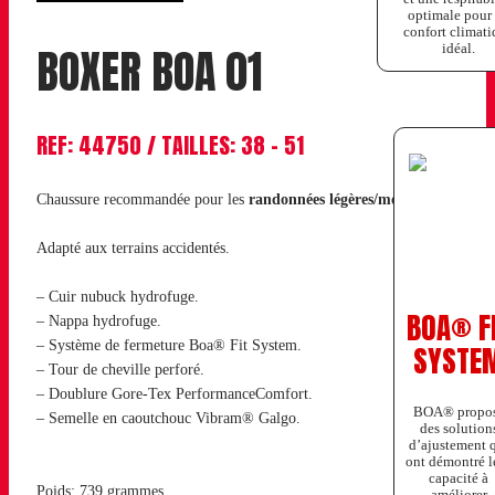
optimale pour
confort climat
BOXER BOA 01
idéal.
REF: 44750 / TAILLES: 38 – 51
Chaussure recommandée pour les
randonnées légères/moyennes
.
Adapté aux terrains accidentés.
– Cuir nubuck hydrofuge.
BOA® F
– Nappa hydrofuge.
– Système de fermeture Boa® Fit System.
SYSTE
– Tour de cheville perforé.
– Doublure Gore-Tex PerformanceComfort.
BOA® propo
– Semelle en caoutchouc Vibram® Galgo.
des solution
d’ajustement 
ont démontré l
capacité à
Poids: 739 grammes
améliorer