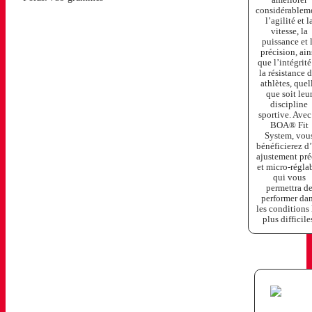
considérablem
l’agilité et l
vitesse, la
puissance et 
précision, ain
que l’intégrité
la résistance 
athlètes, quel
que soit leu
discipline
sportive. Avec
BOA® Fit
System, vou
bénéficierez d
ajustement pré
et micro-régla
qui vous
permettra d
performer da
les conditions 
plus difficile