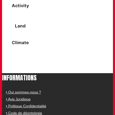
Technical or high mountain
Activity
climbing
Land
Rocks / uneven terrain
Climate
All year round
INFORMATIONS
• Qui sommes-nous ?
• Avis Juridique
• Politique Confidentialité
• Code de déontologie