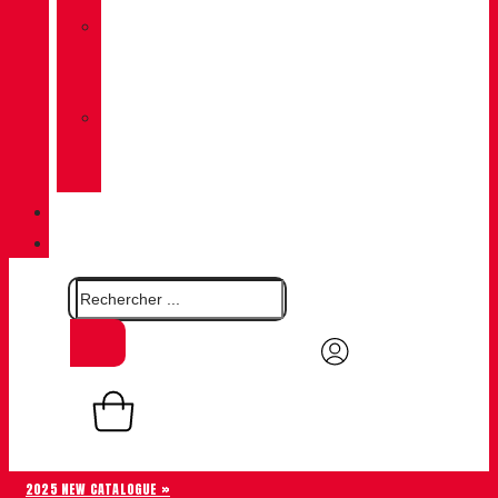
»
CHIRUCA
CHAUSSETTES
»
CHIRUCA®
CUIRS
QUALITÉ
CONTACT
0,00
€
Panier
0
2025 NEW CATALOGUE »