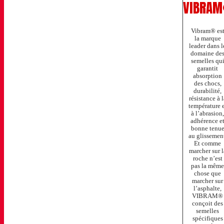
VIBRA
Vibram® es
la marque
leader dans l
domaine de
semelles qu
garantit
absorption
des chocs,
durabilité,
résistance à l
température e
à l’abrasion,
adhérence e
bonne tenu
au glissement
Et comme
marcher sur l
roche n’est
pas la même
chose que
marcher sur
l’asphalte,
VIBRAM®
conçoit des
semelles
spécifiques