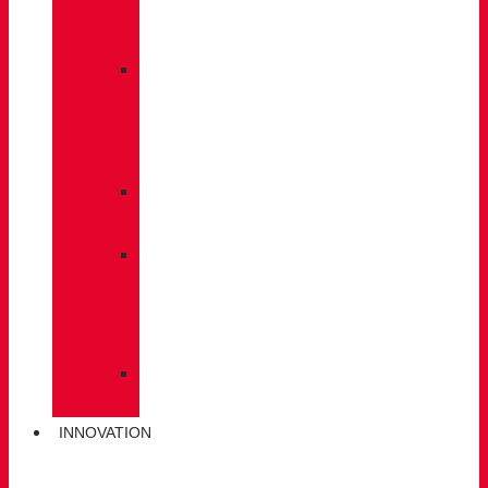
À
DOS
»
ENTRETIEN
DES
CHAUSSURES
»
SEMELLES
»
BÂTONS
DE
MARCHE
»
CHAUSSETTES
INNOVATION