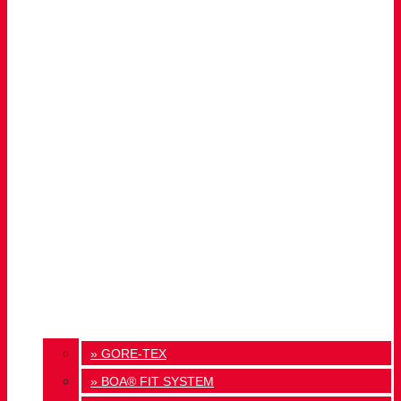
» GORE-TEX
» BOA® FIT SYSTEM