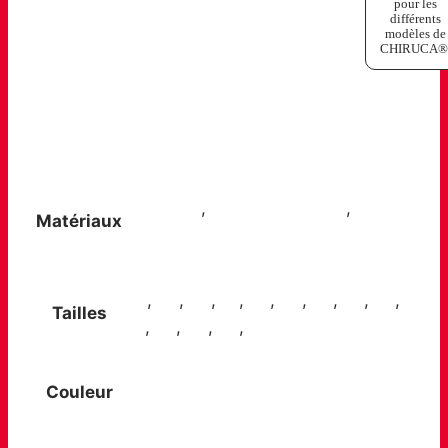
pour les
différents
modèles de
CHIRUCA®
Gore-Tex
,
BOA® Fit System
,
Matériaux
Vibram®
38
,
39
,
40
,
41
,
42
,
43
,
44
,
45
,
46
,
Tailles
47
,
48
,
49
,
50
,
51
Couleur
Brown