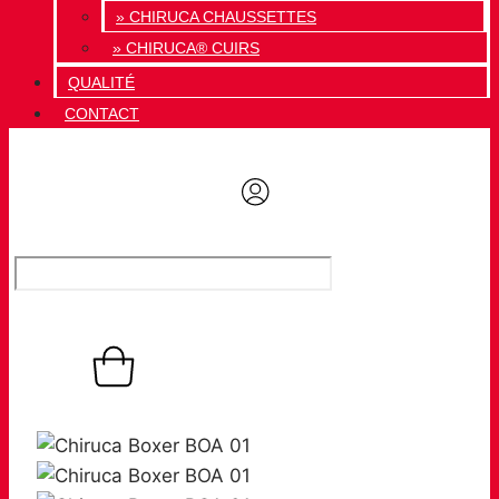
» CHIRUCA CHAUSSETTES
» CHIRUCA® CUIRS
QUALITÉ
CONTACT
0,00
€
Panier
0