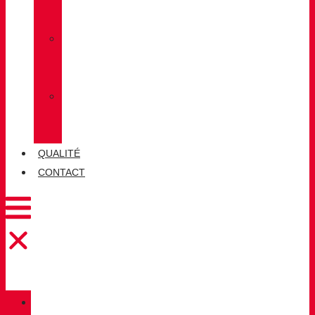
LUG
»
CHIRUCA
CHAUSSETTES
»
CHIRUCA®
CUIRS
QUALITÉ
CONTACT
CATALOGUE