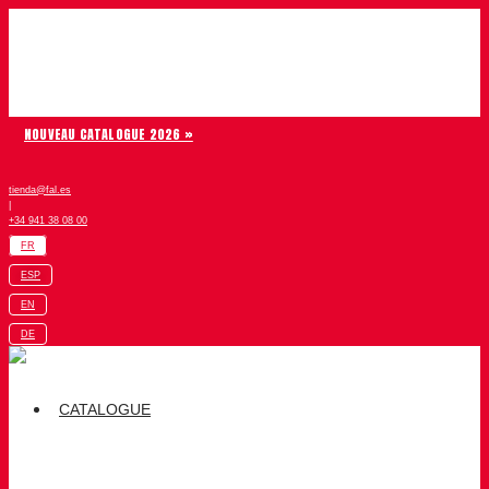
Aller au contenu
Chiruca
NOUVEAU CATALOGUE 2026 »
tienda@fal.es
|
+34 941 38 08 00
FR
ESP
EN
DE
CATALOGUE