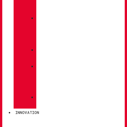
À
DOS
»
ENTRETIEN
DES
CHAUSSURES
»
SEMELLES
»
BÂTONS
DE
MARCHE
»
CHAUSSETTES
INNOVATION