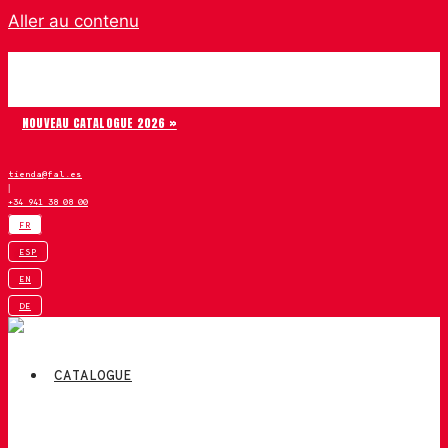
Aller au contenu
Chiruca
NOUVEAU CATALOGUE 2026 »
tienda@fal.es
|
+34 941 38 08 00
FR
ESP
EN
DE
CATALOGUE