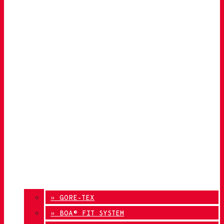
» GORE-TEX
» BOA® FIT SYSTEM