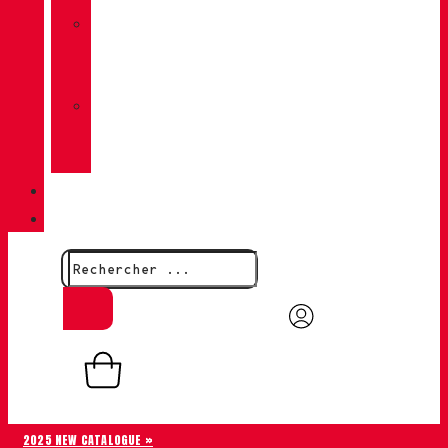
»
CHIRUCA
CHAUSSETTES
»
CHIRUCA®
CUIRS
QUALITÉ
CONTACT
0,00
€
0
Panier
2025 NEW CATALOGUE »