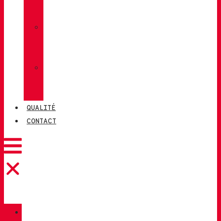
LUG
»
CHIRUCA
CHAUSSETTES
»
CHIRUCA®
CUIRS
QUALITÉ
CONTACT
CATALOGUE