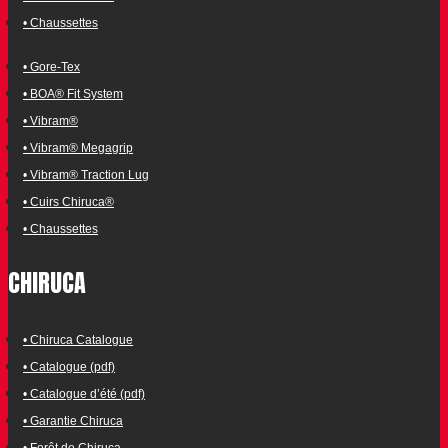
• Chaussettes
• Gore-Tex
• BOA® Fit System
• Vibram®
• Vibram® Megagrip
• Vibram® Traction Lug
• Cuirs Chiruca®
• Chaussettes
CHIRUCA
• Chiruca Catalogue
• Catalogue (pdf)
• Catalogue d’été (pdf)
• Garantie Chiruca
• Forêt de Chiruca