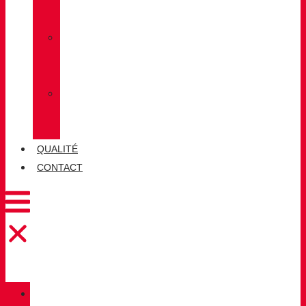
LUG
»
CHIRUCA
CHAUSSETTES
»
CHIRUCA®
CUIRS
QUALITÉ
CONTACT
CATALOGUE