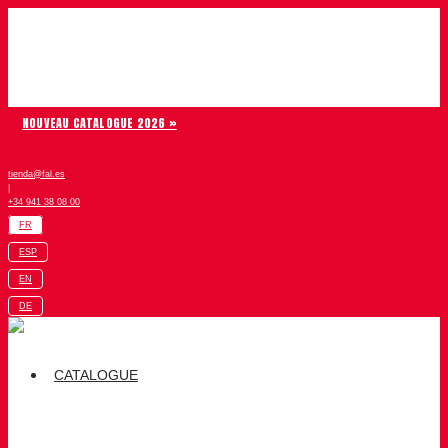
Aller au contenu
Chiruca
NOUVEAU CATALOGUE 2026 »
tienda@fal.es
|
+34 941 38 08 00
FR
ESP
EN
DE
CATALOGUE