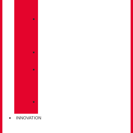
À
DOS
»
ENTRETIEN
DES
CHAUSSURES
»
SEMELLES
»
BÂTONS
DE
MARCHE
»
CHAUSSETTES
INNOVATION