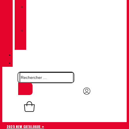
»
CHIRUCA
CHAUSSETTES
»
CHIRUCA®
CUIRS
QUALITÉ
CONTACT
0,00
€
Panier
0
2025 NEW CATALOGUE »