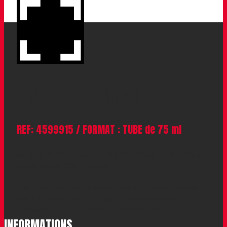
CRÈME NATURAL
REF: 4599915 / FORMAT : TUBE de 75 ml
La crème Natural Cream de CHIRUCA® permet de retrouver
des chaussures comme neuves
.
Cette crème douce et nourrissante contient des huiles naturelles
évitant les fissures, nourrit, ne bloque pas la transpiration et est
compatible avec des membranes de type Gore-Tex.
INFORMATIONS