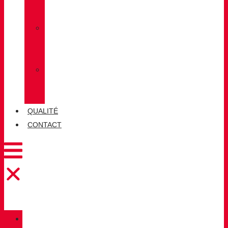
LUG
»
CHIRUCA
CHAUSSETTES
»
CHIRUCA®
CUIRS
QUALITÉ
CONTACT
CATALOGUE