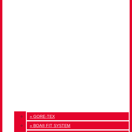
» GORE-TEX
» BOA® FIT SYSTEM