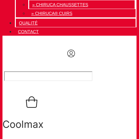
» CHIRUCA CHAUSSETTES
» CHIRUCA® CUIRS
QUALITÉ
CONTACT
0,00
€
Panier
0
Coolmax