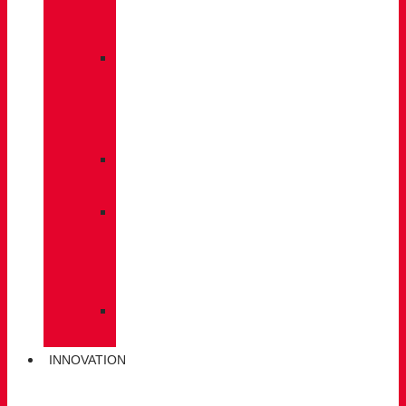
À
DOS
»
ENTRETIEN
DES
CHAUSSURES
»
SEMELLES
»
BÂTONS
DE
MARCHE
»
CHAUSSETTES
INNOVATION