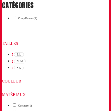
CATÉGORIES
Compléments
(1)
TAILLES
L
L
1
M
M
1
S
S
1
COULEUR
MATÉRIAUX
Coolmax
(1)