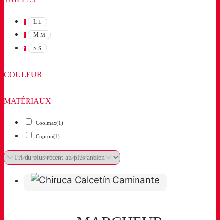
L
L
1
M
M
1
S
S
1
COULEUR
MATÉRIAUX
Coolmax
(1)
Cupron
(1)