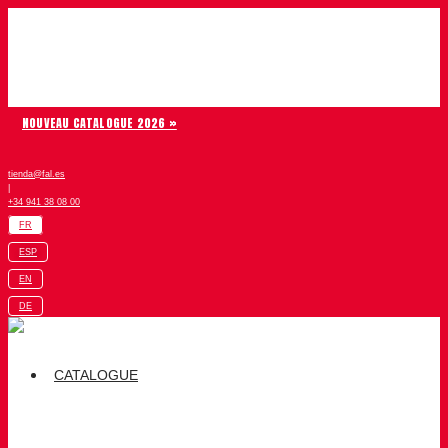
Aller au contenu
Chiruca
NOUVEAU CATALOGUE 2026 »
tienda@fal.es
|
+34 941 38 08 00
FR
ESP
EN
DE
CATALOGUE