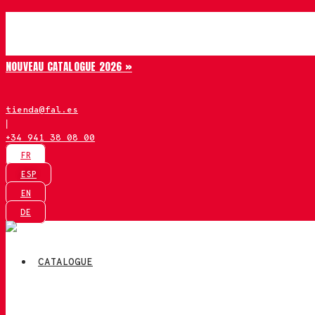
Aller
Chiruca
au
contenu
NOUVEAU CATALOGUE 2026 »
tienda@fal.es
|
+34 941 38 08 00
FR
ESP
EN
DE
CATALOGUE