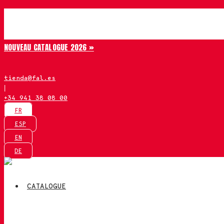
Aller
Chiruca
au
contenu
NOUVEAU CATALOGUE 2026 »
tienda@fal.es
|
+34 941 38 08 00
FR
ESP
EN
DE
CATALOGUE