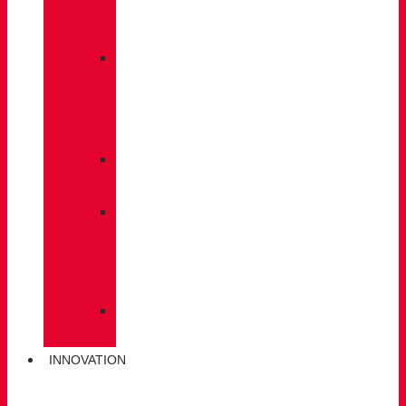
À
DOS
»
ENTRETIEN
DES
CHAUSSURES
»
SEMELLES
»
BÂTONS
DE
MARCHE
»
CHAUSSETTES
INNOVATION