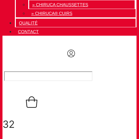
» CHIRUCA CHAUSSETTES
» CHIRUCA® CUIRS
QUALITÉ
CONTACT
0,00
€
Panier
0
32