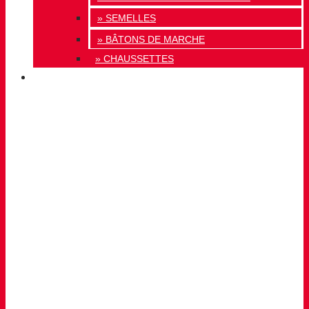
» SEMELLES
» BÂTONS DE MARCHE
» CHAUSSETTES
INNOVATION