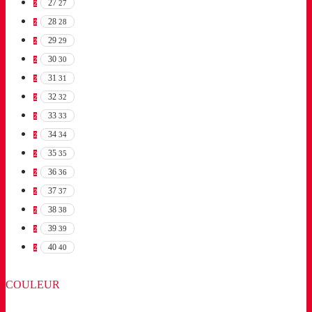
27
27
2
28
28
2
29
29
2
30
30
2
31
31
2
32
32
2
33
33
2
34
34
2
35
35
2
36
36
2
37
37
2
38
38
2
39
39
2
40
40
2
COULEUR