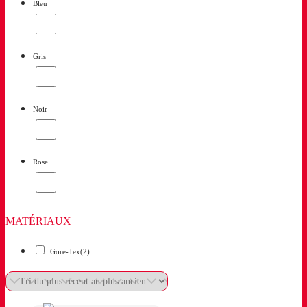
Bleu
Gris
Noir
Rose
MATÉRIAUX
Gore-Tex
(2)