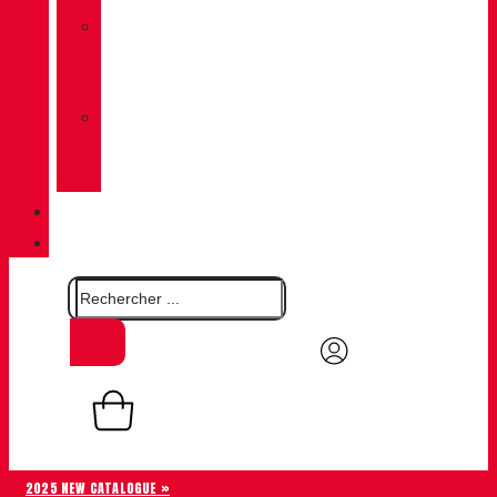
»
CHIRUCA
CHAUSSETTES
»
CHIRUCA®
CUIRS
QUALITÉ
CONTACT
0,00
€
Panier
0
2025 NEW CATALOGUE »