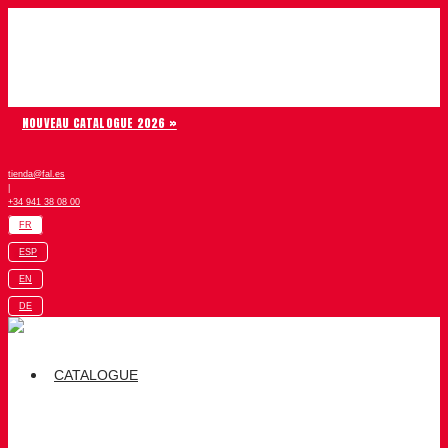
Aller au contenu
Chiruca
NOUVEAU CATALOGUE 2026 »
tienda@fal.es
|
+34 941 38 08 00
FR
ESP
EN
DE
CATALOGUE