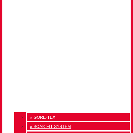
» GORE-TEX
» BOA® FIT SYSTEM