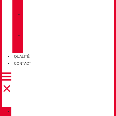
LUG
»
CHIRUCA
CHAUSSETTES
»
CHIRUCA®
CUIRS
QUALITÉ
CONTACT
CATALOGUE