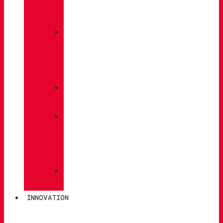
À
DOS
»
ENTRETIEN
DES
CHAUSSURES
»
SEMELLES
»
BÂTONS
DE
MARCHE
»
CHAUSSETTES
INNOVATION