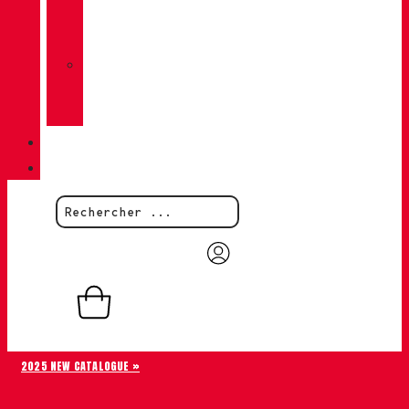
CHIRUCA
CHAUSSETTES
»
CHIRUCA®
CUIRS
QUALITÉ
CONTACT
0,00
€
0
Panier
2025 NEW CATALOGUE »