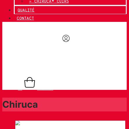
» CHIRUCA® CUIRS
QUALITÉ
CONTACT
0,00
€
0
Panier
Chiruca