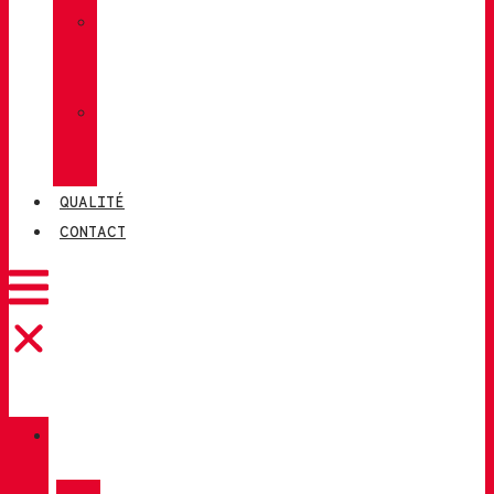
»
CHIRUCA
CHAUSSETTES
»
CHIRUCA®
CUIRS
QUALITÉ
CONTACT
CATALOGUE