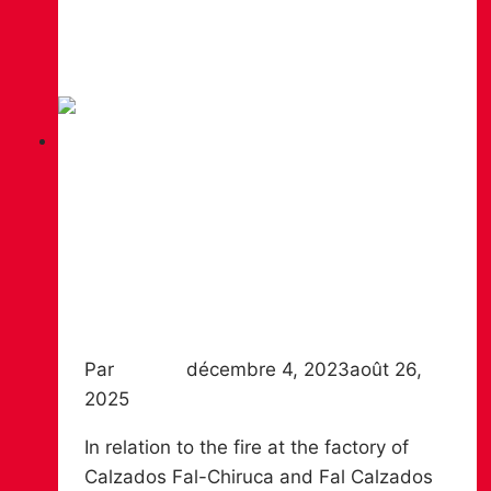
Official
Lire la suite
presentation
of
the
circuit
La
News
Rioja
Mountain
OFFICIAL COMMUNIQUÉ
Races
Chiruca
CALZADOS FAL / CHIRUCA
Experience
2024
Par
Chiruca
décembre 4, 2023
août 26,
2025
In relation to the fire at the factory of
Calzados Fal-Chiruca and Fal Calzados