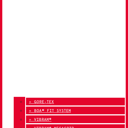
» GORE-TEX
» BOA® FIT SYSTEM
» VIBRAM®