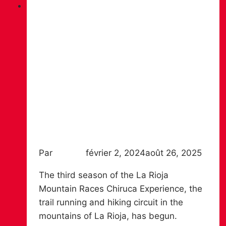
News
OFFICIAL PRESENTATION OF THE
CIRCUIT LA RIOJA MOUNTAIN
RACES CHIRUCA EXPERIENCE
2024
Par
Chiruca
février 2, 2024
août 26, 2025
The third season of the La Rioja
Mountain Races Chiruca Experience, the
trail running and hiking circuit in the
mountains of La Rioja, has begun.