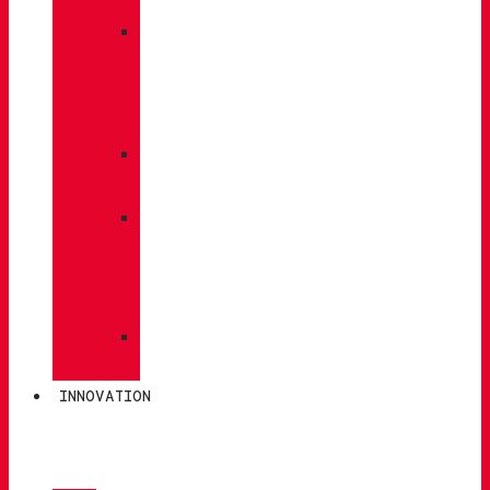
»
ENTRETIEN
DES
CHAUSSURES
»
SEMELLES
»
BÂTONS
DE
MARCHE
»
CHAUSSETTES
INNOVATION