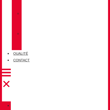
LUG
»
CHIRUCA
CHAUSSETTES
»
CHIRUCA®
CUIRS
QUALITÉ
CONTACT
CATALOGUE