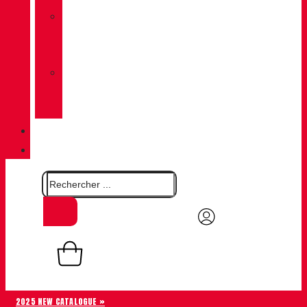
»
CHIRUCA
CHAUSSETTES
»
CHIRUCA®
CUIRS
QUALITÉ
CONTACT
0,00
€
Panier
0
2025 NEW CATALOGUE »