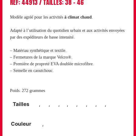
REF: 44913 / TAILLES: 38 – 46
Modèle agréé pour les activités
à climat chaud
.
Adapté à l’utilisation du quotidien urbain et aux activités envoyées
par des expéditeurs de basse intensité.
– Matériau synthétique et textile.
– Fermetures de la marque Velcro®.
– Première de propreté EVA doublée microfibre.
– Semelle en caoutchouc.
Poids: 272 grammes
Tailles
38
,
39
,
40
,
41
,
42
,
43
,
44
,
45
,
46
Couleur
Gris
,
Noir