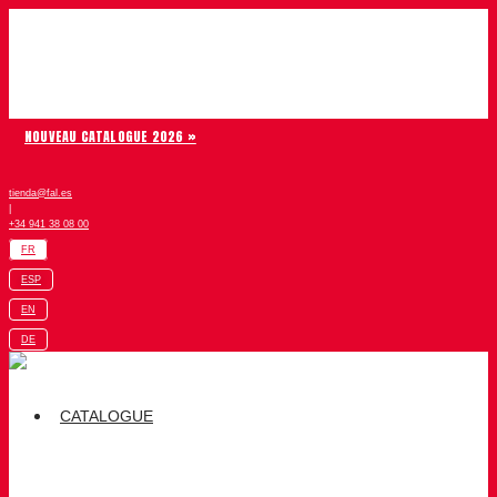
Aller au contenu
Chiruca
NOUVEAU CATALOGUE 2026 »
tienda@fal.es
|
+34 941 38 08 00
FR
ESP
EN
DE
CATALOGUE