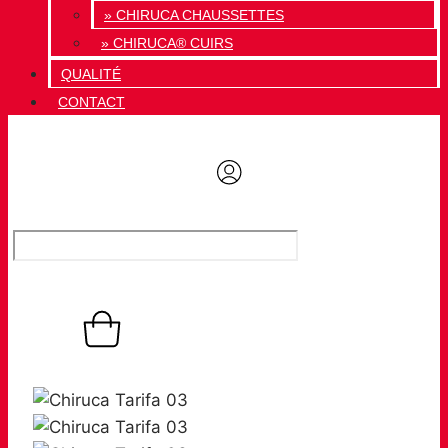
» CHIRUCA CHAUSSETTES
» CHIRUCA® CUIRS
QUALITÉ
CONTACT
0,00
€
Panier
0