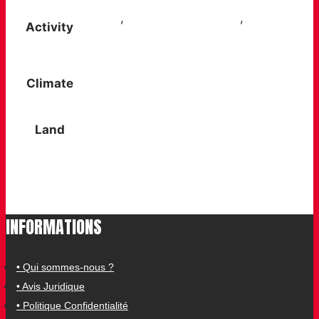
City trip
,
Trips and getaways
,
Walks
Activity
in the countryside
Climate
Summer / warm climates
Land
Easy, dry paths
INFORMATIONS
• Qui sommes-nous ?
• Avis Juridique
• Politique Confidentialité