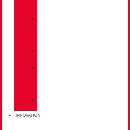
À
DOS
»
ENTRETIEN
DES
CHAUSSURES
»
SEMELLES
»
BÂTONS
DE
MARCHE
»
CHAUSSETTES
INNOVATION