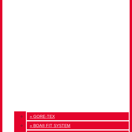
» GORE-TEX
» BOA® FIT SYSTEM