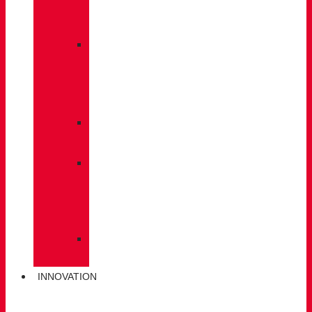
À
DOS
»
ENTRETIEN
DES
CHAUSSURES
»
SEMELLES
»
BÂTONS
DE
MARCHE
»
CHAUSSETTES
INNOVATION