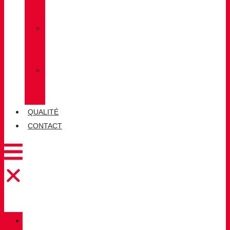
LUG
»
CHIRUCA
CHAUSSETTES
»
CHIRUCA®
CUIRS
QUALITÉ
CONTACT
CATALOGUE