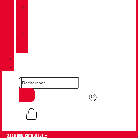
»
CHIRUCA
CHAUSSETTES
»
CHIRUCA®
CUIRS
QUALITÉ
CONTACT
0,00
€
Panier
0
2025 NEW CATALOGUE »