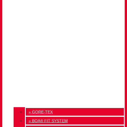
» GORE-TEX
» BOA® FIT SYSTEM