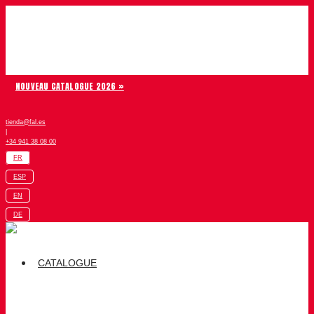
Aller au contenu
Chiruca
NOUVEAU CATALOGUE 2026 »
tienda@fal.es
|
+34 941 38 08 00
FR
ESP
EN
DE
CATALOGUE