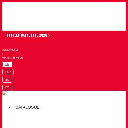
Aller au contenu
Chiruca
NOUVEAU CATALOGUE 2026 »
tienda@fal.es
|
+34 941 38 08 00
FR
ESP
EN
DE
CATALOGUE