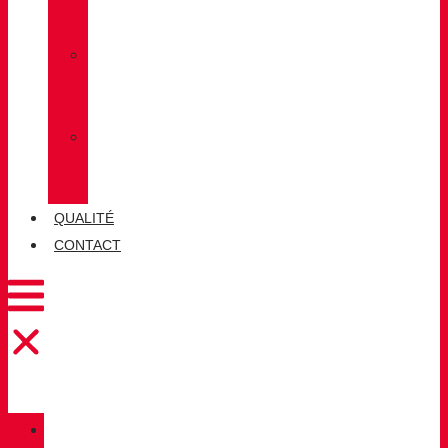
LUG
»
CHIRUCA
CHAUSSETTES
»
CHIRUCA®
CUIRS
QUALITÉ
CONTACT
CATALOGUE