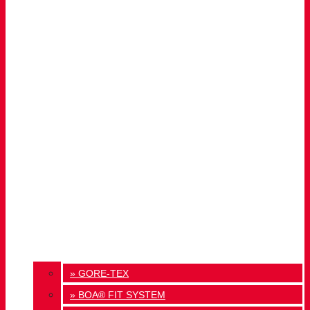
» GORE-TEX
» BOA® FIT SYSTEM