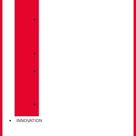
À
DOS
»
ENTRETIEN
DES
CHAUSSURES
»
SEMELLES
»
BÂTONS
DE
MARCHE
»
CHAUSSETTES
INNOVATION