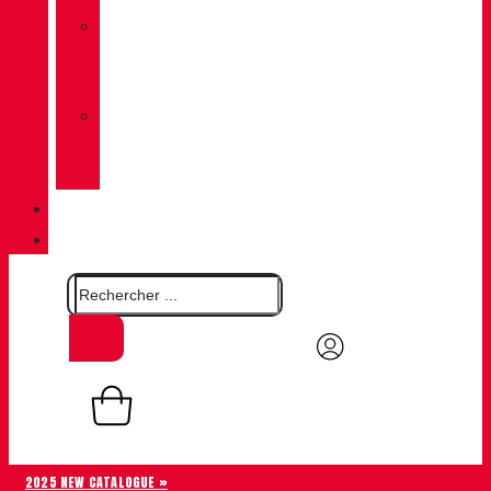
»
CHIRUCA
CHAUSSETTES
»
CHIRUCA®
CUIRS
QUALITÉ
CONTACT
0,00
€
Panier
0
2025 NEW CATALOGUE »