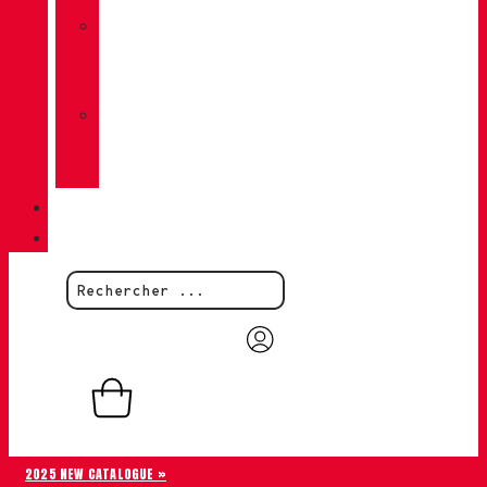
»
CHIRUCA
CHAUSSETTES
»
CHIRUCA®
CUIRS
QUALITÉ
CONTACT
0,00
€
0
Panier
2025 NEW CATALOGUE »