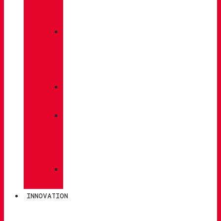
À
DOS
»
ENTRETIEN
DES
CHAUSSURES
»
SEMELLES
»
BÂTONS
DE
MARCHE
»
CHAUSSETTES
INNOVATION