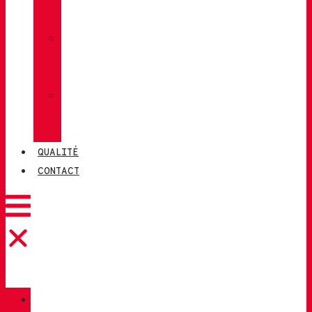
LUG
»
CHIRUCA
CHAUSSETTES
»
CHIRUCA®
CUIRS
QUALITÉ
CONTACT
CATALOGUE