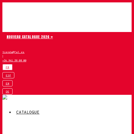
Aller au contenu
Chiruca
NOUVEAU CATALOGUE 2026 »
tienda@fal.es
|
+34 941 38 08 00
FR
ESP
EN
DE
CATALOGUE