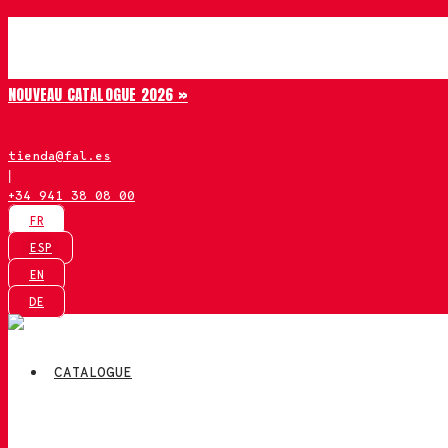
Aller
Chiruca
au
contenu
NOUVEAU CATALOGUE 2026 »
tienda@fal.es
|
+34 941 38 08 00
FR
ESP
EN
DE
CATALOGUE